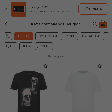
Скидка 10%
Открыть
на первый заказ в приложении
Каталог товаров Religion
БРЕНД (1)
ФУТБОЛКИ
БРЮКИ
РУБАШКИ
ШО
ЦВЕТ
ЦЕНА
ДРУГИЕ
19
товаров