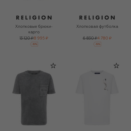
Хлопковые брюки-
Хлопковая футболка
карго
13 120 ₽
8 995 ₽
6 830 ₽
4 780 ₽
-
30
%
-
30
%