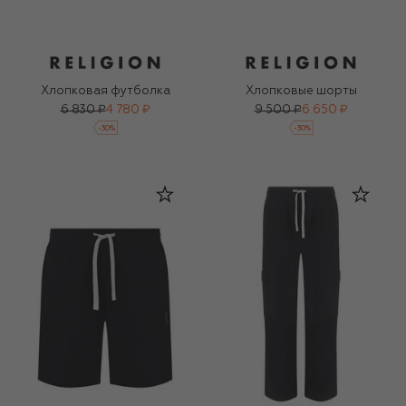
Хлопковая футболка
Хлопковые шорты
6 830 ₽
4 780 ₽
9 500 ₽
6 650 ₽
-
30
%
-
30
%