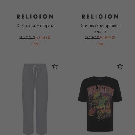
Хлопковые шорты
Хлопковые брюки-
карго
9 500 ₽
6 650 ₽
13 120 ₽
8 995 ₽
-
30
%
-
30
%