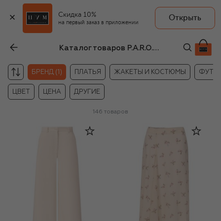
Скидка 10%
Открыть
на первый заказ в приложении
Каталог товаров P.A.R.O.S.H.
БРЕНД (1)
ПЛАТЬЯ
ЖАКЕТЫ И КОСТЮМЫ
ФУТБО
ЦВЕТ
ЦЕНА
ДРУГИЕ
146
товаров