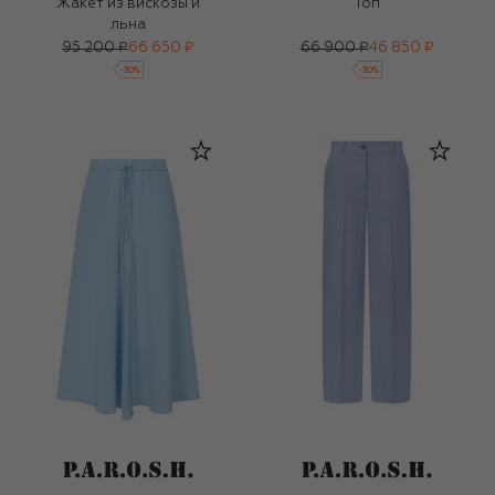
Жакет из вискозы и
Топ
льна
95 200 ₽
66 650 ₽
66 900 ₽
46 850 ₽
-
30
%
-
30
%