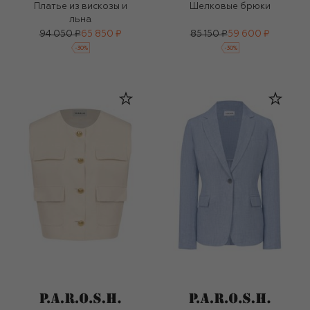
Платье из вискозы и
Шелковые брюки
льна
94 050 ₽
65 850 ₽
85 150 ₽
59 600 ₽
-
30
%
-
30
%