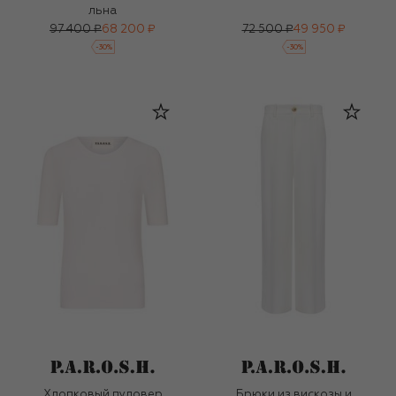
льна
97 400 ₽
68 200 ₽
72 500 ₽
49 950 ₽
-
30
%
-
30
%
Хлопковый пуловер
Брюки из вискозы и