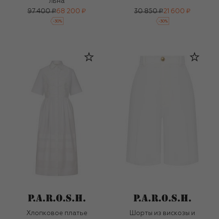
льна
97 400 ₽
68 200 ₽
30 850 ₽
21 600 ₽
-
30
%
-
30
%
Хлопковое платье
Шорты из вискозы и