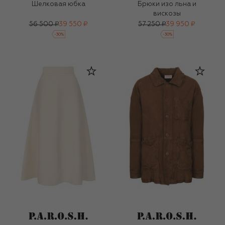
Шелковая юбка
Брюки изо льна и
вискозы
56 500 ₽
39 550 ₽
57 250 ₽
39 950 ₽
-
30
%
-
30
%