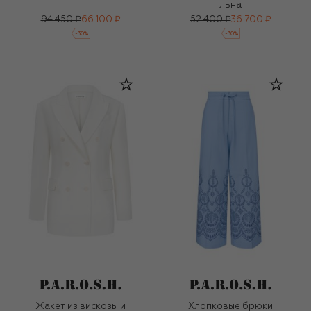
льна
94 450 ₽
66 100 ₽
52 400 ₽
36 700 ₽
-
30
%
-
30
%
Жакет из вискозы и
Хлопковые брюки