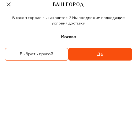
-
30
%
-
30
%
ВАШ ГОРОД
В каком городе вы находитесь? Мы предложим подходящие
условия доставки
Москва
Выбрать другой
Да
Хлопковое платье
Брюки из вискозы
106 500 ₽
74 550 ₽
44 600 ₽
31 200 ₽
-
30
%
-
30
%