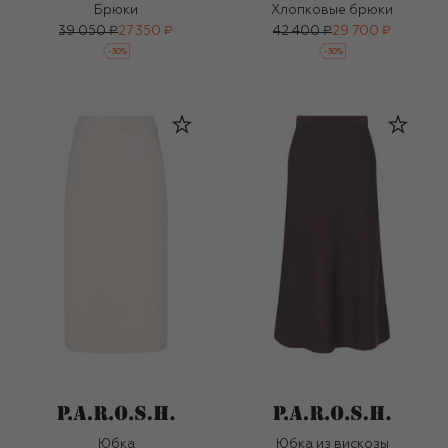
Брюки
Хлопковые брюки
39 050 ₽
27 350 ₽
42 400 ₽
29 700 ₽
-
30
%
-
30
%
Юбка
Юбка из вискозы