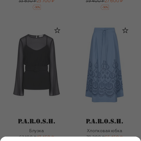
33 850 ₽
23 700 ₽
39 400 ₽
27 600 ₽
-
30
%
-
30
%
Блузка
Хлопковая юбка
62 100 ₽
43 450 ₽
79 200 ₽
55 450 ₽