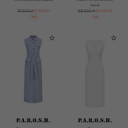
льна
73 600 ₽
51 500 ₽
99 500 ₽
69 650 ₽
-
30
%
-
30
%