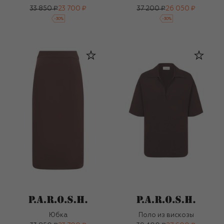
33 850 ₽
23 700 ₽
37 200 ₽
26 050 ₽
-
30
%
-
30
%
Юбка
Поло из вискозы