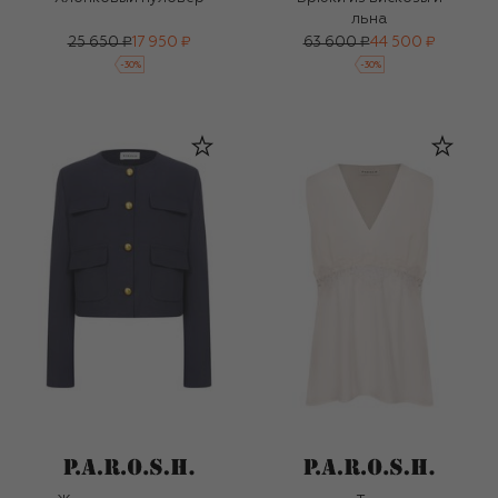
льна
25 650 ₽
17 950 ₽
63 600 ₽
44 500 ₽
-
30
%
-
30
%