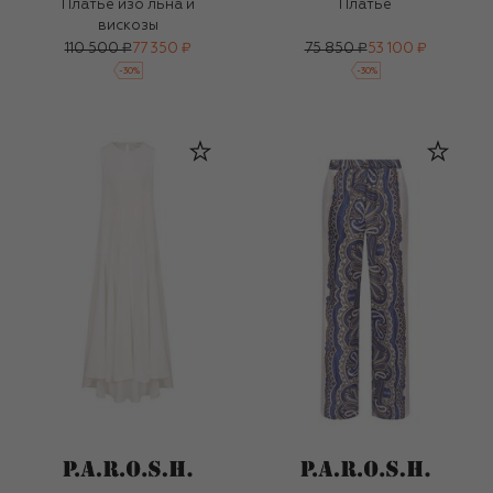
Платье изо льна и
Платье
вискозы
110 500 ₽
77 350 ₽
75 850 ₽
53 100 ₽
-
30
%
-
30
%