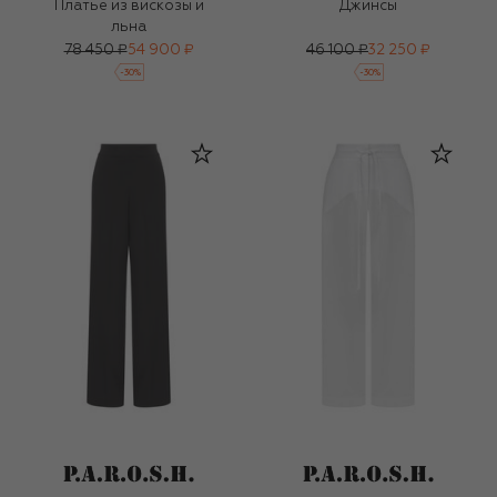
Платье из вискозы и
Джинсы
льна
78 450 ₽
54 900 ₽
46 100 ₽
32 250 ₽
-
30
%
-
30
%