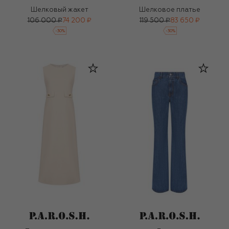
Шелковый жакет
Шелковое платье
106 000 ₽
74 200 ₽
119 500 ₽
83 650 ₽
-
30
%
-
30
%