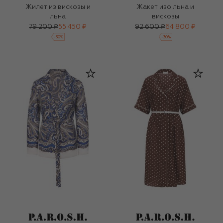
Жилет из вискозы и
Жакет изо льна и
льна
вискозы
79 200 ₽
55 450 ₽
92 600 ₽
64 800 ₽
-
30
%
-
30
%