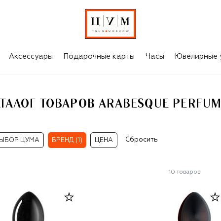
UMES
Аксессуары
Подарочные карты
Часы
Ювелирные 
ТАЛОГ ТОВАРОВ ARABESQUE PERFU
Сбросить
ЫБОР ЦУМА
БРЕНД (1)
ЦЕНА
10
товаров