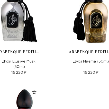
ARABESQUE PERFUMES
ARABE
Духи Elusive Musk
Духи Naema (50ml)
(50ml)
16 220 ₽
16 220 ₽