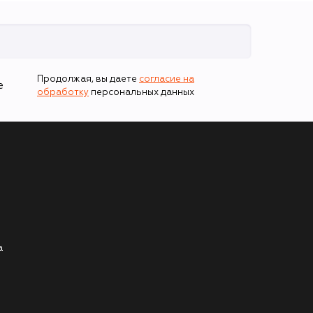
Продолжая, вы даете
согласие на
е
обработку
персональных данных
а