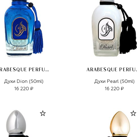
ARABESQUE PERFUMES
ARABE
Духи Dion (50ml)
Духи Pearl (50ml)
16 220 ₽
16 220 ₽