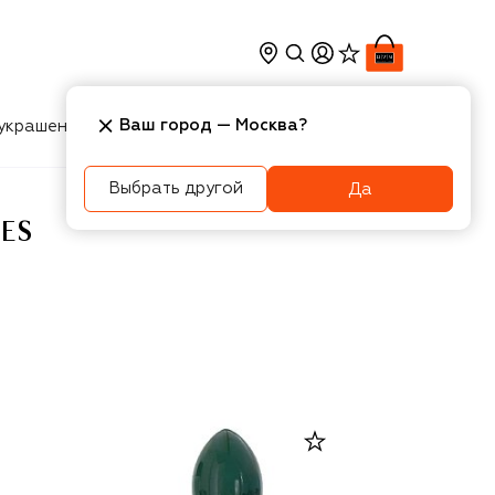
Ваш город —
Москва
?
украшения
Косметика
Интерьер
Новости
Выбрать другой
Да
MES