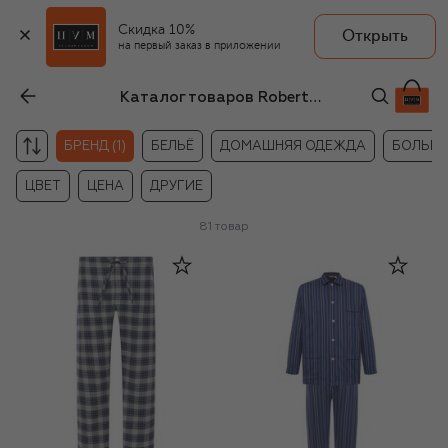
Скидка 10%
Открыть
на первый заказ в приложении
Каталог товаров Roberto Ricetti
БРЕНД (1)
БЕЛЬЁ
ДОМАШНЯЯ ОДЕЖДА
БОЛЬШИ
ЦВЕТ
ЦЕНА
ДРУГИЕ
81
товар